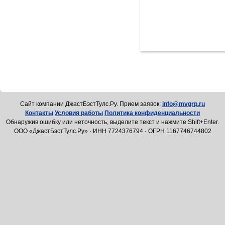
Cайт компании ДжастБэстТулс.Ру. Прием заявок:
info@mvgrp.ru
Контакты
Условия работы
Политика конфиденциальности
Обнаружив ошибку или неточность, выделите текст и нажмите Shift+Enter.
ООО «ДжастБэстТулс.Ру» · ИНН 7724376794 · ОГРН 1167746744802