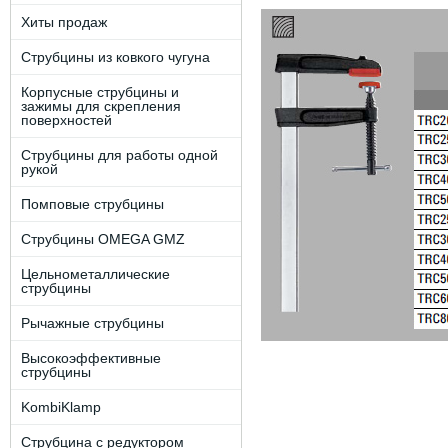
Хиты продаж
Струбцины из ковкого чугуна
Корпусные струбцины и
зажимы для скрепления
поверхностей
Струбцины для работы одной
рукой
Помповые струбцины
Струбцины OMEGA GMZ
Цельнометаллические
струбцины
Рычажные струбцины
Высокоэффективные
струбцины
KombiKlamp
Струбцина с редуктором