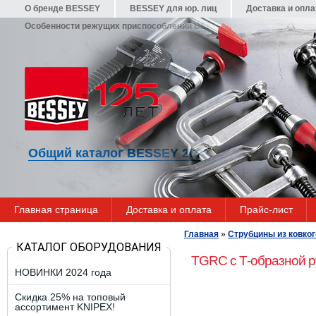
О бренде BESSEY
BESSEY для юр. лиц
Доставка и опла
Особенности режущих приспособлений BESSEY
Гарантия
Общий каталог BESSEY 2021/22
Главная страница
Доставка и оплата
Прайс-лист
Главная
»
Струбцины из ковког
КАТАЛОГ ОБОРУДОВАНИЯ
TGRC с Т-образной р
НОВИНКИ 2024 года
Скидка 25% на топовый
ассортимент KNIPEX!