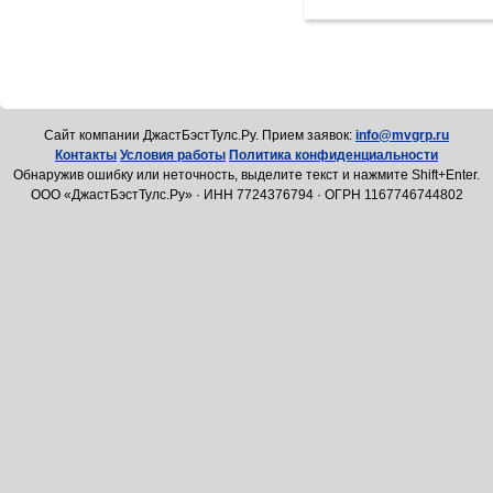
Cайт компании ДжастБэстТулс.Ру. Прием заявок:
info@mvgrp.ru
Контакты
Условия работы
Политика конфиденциальности
Обнаружив ошибку или неточность, выделите текст и нажмите Shift+Enter.
ООО «ДжастБэстТулс.Ру» · ИНН 7724376794 · ОГРН 1167746744802