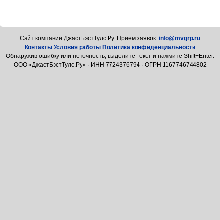
Cайт компании ДжастБэстТулс.Ру. Прием заявок:
info@mvgrp.ru
Контакты
Условия работы
Политика конфиденциальности
Обнаружив ошибку или неточность, выделите текст и нажмите Shift+Enter.
ООО «ДжастБэстТулс.Ру» · ИНН 7724376794 · ОГРН 1167746744802