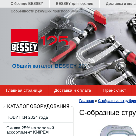
О бренде BESSEY
BESSEY для юр. лиц
Доставка и опла
Особенности режущих приспособлений BESSEY
Гарантия
Общий каталог BESSEY 2021/22
Главная страница
Доставка и оплата
Прайс-лист
Главная
»
C-образные струбц
КАТАЛОГ ОБОРУДОВАНИЯ
C-образные стр
НОВИНКИ 2024 года
Скидка 25% на топовый
ассортимент KNIPEX!