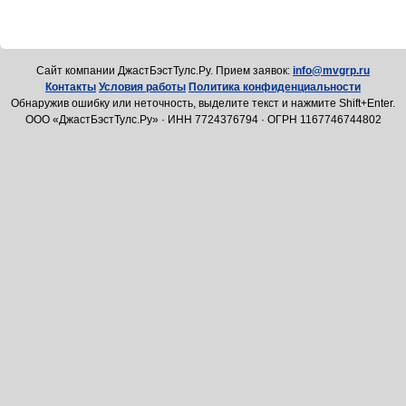
Cайт компании ДжастБэстТулс.Ру. Прием заявок:
info@mvgrp.ru
Контакты
Условия работы
Политика конфиденциальности
Обнаружив ошибку или неточность, выделите текст и нажмите Shift+Enter.
ООО «ДжастБэстТулс.Ру» · ИНН 7724376794 · ОГРН 1167746744802