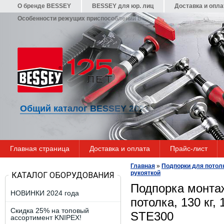
О бренде BESSEY
BESSEY для юр. лиц
Доставка и опла
Особенности режущих приспособлений BESSEY
Гарантия
Общий каталог BESSEY 2021/22
Главная страница
Доставка и оплата
Прайс-лист
Главная
»
Подпорки для потолк
рукояткой
КАТАЛОГ ОБОРУДОВАНИЯ
Подпорка монта
НОВИНКИ 2024 года
потолка, 130 кг
Скидка 25% на топовый
STE300
ассортимент KNIPEX!