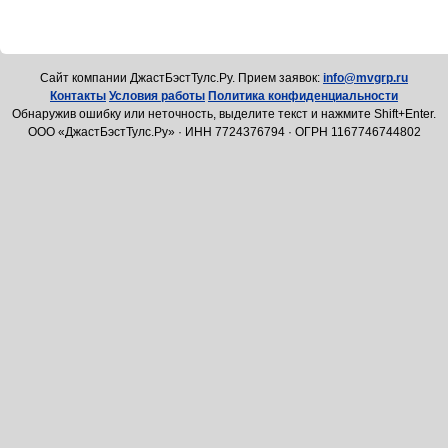
Cайт компании ДжастБэстТулс.Ру. Прием заявок:
info@mvgrp.ru
Контакты
Условия работы
Политика конфиденциальности
Обнаружив ошибку или неточность, выделите текст и нажмите Shift+Enter.
ООО «ДжастБэстТулс.Ру» · ИНН 7724376794 · ОГРН 1167746744802