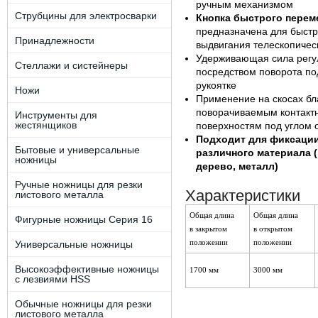
ручным механизмом
Струбцины для электросварки
Кнопка быстрого пере
предназначена для быстр
Принадлежности
выдвигания телескопичес
Удерживающая сила регу
Стеллажи и систейнеры
посредством поворота по
рукоятке
Ножи
Применение на скосах бл
поворачиваемым контакт
Инструменты для
жестянщиков
поверхностям под углом о
Подходит для фиксации
Бытовые и универсальные
различного материала (
ножницы
дерево, металл)
Ручные ножницы для резки
Характеристики
листового металла
Общая длина
Общая длина
Фигурные ножницы Серия 16
в закрытом
в открытом
положении
положении
Универсальные ножницы
Высокоэффективные ножницы
1700 мм
3000 мм
с лезвиями HSS
Обычные ножницы для резки
листового металла