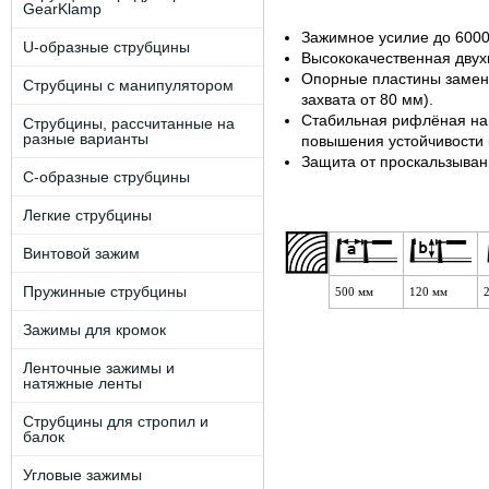
GearKlamp
Зажимное усилие до 6000
U-образные струбцины
Высококачественная двух
Опорные пластины заменя
Струбцины с манипулятором
захвата от 80 мм).
Стабильная рифлёная н
Струбцины, рассчитанные на
разные варианты
повышения устойчивости 
Защита от проскальзыван
C-образные струбцины
Легкие струбцины
Винтовой зажим
Пружинные струбцины
500 мм
120 мм
Зажимы для кромок
Ленточные зажимы и
натяжные ленты
Струбцины для стропил и
балок
Угловые зажимы