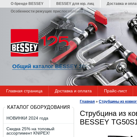
О бренде BESSEY
BESSEY для юр. лиц
Доставка и опла
Особенности режущих приспособлений BESSEY
Гарантия
Общий каталог BESSEY 2021/22
Главная страница
Доставка и оплата
Прайс-лист
Главная
»
Струбцины из ковког
КАТАЛОГ ОБОРУДОВАНИЯ
Струбцина из ко
НОВИНКИ 2024 года
BESSEY TG50S1
Скидка 25% на топовый
ассортимент KNIPEX!