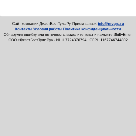
Cайт компании ДжастБэстТулс.Ру. Прием заявок:
info@mvgrp.ru
Контакты
Условия работы
Политика конфиденциальности
Обнаружив ошибку или неточность, выделите текст и нажмите Shift+Enter.
ООО «ДжастБэстТулс.Ру» · ИНН 7724376794 · ОГРН 1167746744802